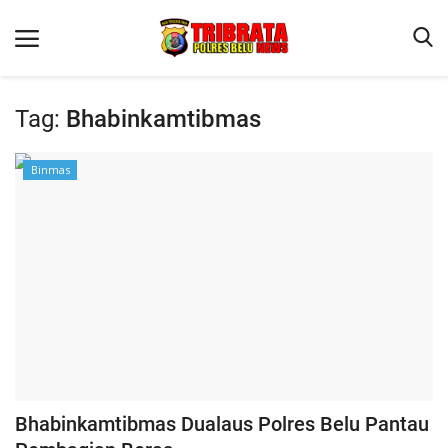
Tag:
Bhabinkamtibmas
Beranda
Binmas
Terms & Conditions
Reskrim
Binkam
Lantas
Polisi Kita
Mitra Polisi
Giat Ops
Bhabinkamtibmas Dualaus Polres Belu Pantau