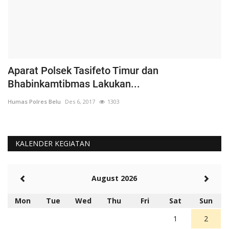
Aparat Polsek Tasifeto Timur dan
H
Bhabinkamtibmas Lakukan...
B
Humas Polres Belu
Des 6, 2017
1303
Hu
KALENDER KEGIATAN
August 2026
Mon
Tue
Wed
Thu
Fri
Sat
Sun
1
2