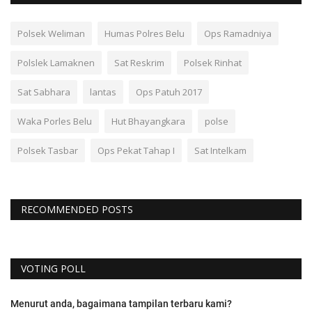
Polsek Weliman
Humas Polres Belu
Ops Ramadniya
Polslek Lamaknen
Sat Reskrim
Polsek Rinhat
Sat Sabhara
lantas
Ops Patuh 2017
Waka Porles Belu
Hut Bhayangkara
polse
Polsek Tasbar
Ops Pekat Tahap I
Sat Intelkam
RECOMMENDED POSTS
VOTING POLL
Menurut anda, bagaimana tampilan terbaru kami?