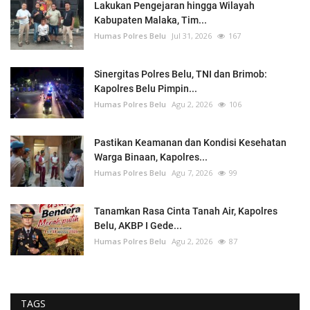
Lakukan Pengejaran hingga Wilayah
Kabupaten Malaka, Tim...
Humas Polres Belu
Jul 31, 2026
167
Sinergitas Polres Belu, TNI dan Brimob:
Kapolres Belu Pimpin...
Humas Polres Belu
Agu 2, 2026
106
Pastikan Keamanan dan Kondisi Kesehatan
Warga Binaan, Kapolres...
Humas Polres Belu
Agu 7, 2026
99
Tanamkan Rasa Cinta Tanah Air, Kapolres
Belu, AKBP I Gede...
Humas Polres Belu
Agu 2, 2026
87
TAGS