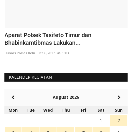
Aparat Polsek Tasifeto Timur dan
H
Bhabinkamtibmas Lakukan...
B
Humas Polres Belu
Des 6, 2017
1303
Hu
KALENDER KEGIATAN
August 2026
Mon
Tue
Wed
Thu
Fri
Sat
Sun
1
2