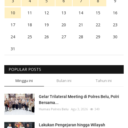
3
4
5
6
7
8
9
10
11
12
13
14
15
16
17
18
19
20
21
22
23
24
25
26
27
28
29
30
31
POPULAR POSTS
Minggu ini
Bulan ini
Tahun ini
Gelar Trilateral Meeting di Polres Belu, Polri
Bersama...
Humas Polres Belu
Agu 3, 2026
349
Lakukan Pengejaran hingga Wilayah