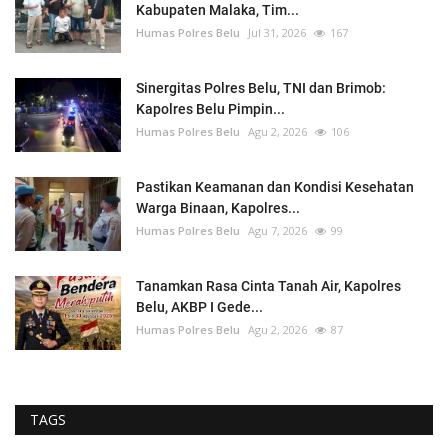
Kabupaten Malaka, Tim...
Humas Polres Belu
Jul 31, 2026
167
Sinergitas Polres Belu, TNI dan Brimob:
Kapolres Belu Pimpin...
Humas Polres Belu
Agu 2, 2026
106
Pastikan Keamanan dan Kondisi Kesehatan
Warga Binaan, Kapolres...
Humas Polres Belu
Agu 7, 2026
99
Tanamkan Rasa Cinta Tanah Air, Kapolres
Belu, AKBP I Gede...
Humas Polres Belu
Agu 2, 2026
87
TAGS