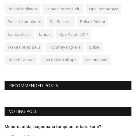
Polsek Weliman
Humas Polres Belu
Ops Ramadniya
Polslek Lamaknen
Sat Reskrim
Polsek Rinhat
Sat Sabhara
lantas
Ops Patuh 2017
Waka Porles Belu
Hut Bhayangkara
polse
Polsek Tasbar
Ops Pekat Tahap I
Sat Intelkam
RECOMMENDED POSTS
VOTING POLL
Menurut anda, bagaimana tampilan terbaru kami?