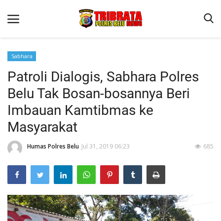
Sabhara
Patroli Dialogis, Sabhara Polres
Beranda
Belu Tak Bosan-bosannya Beri
Terms & Conditions
Imbauan Kamtibmas ke
Reskrim
Masyarakat
Binkam
Humas Polres Belu
Jul 31, 2019 06:23
685
Lantas
Polisi Kita
Mitra Polisi
Giat Ops