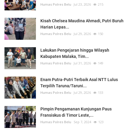
Humas Polres Belu
Jul 23, 2026
215
Kisah Chelsea Maudina Ahmadi, Putri Buruh
Harian Lepas...
Humas Polres Belu
Jul 29, 2026
150
Lakukan Pengejaran hingga Wilayah
Kabupaten Malaka, Tim...
Humas Polres Belu
Jul 31, 2026
149
Enam Putra-Putri Terbaik Asal NTT Lulus
Terpilih Taruna/Taruni...
Humas Polres Belu
Jul 29, 2026
133
Pimpin Pengamanan Kunjungan Paus
Fransiskus di Timor Leste,...
Humas Polres Belu
Sep 7, 2024
123