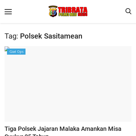
Tag:
Polsek Sasitamean
Beranda
Giat Ops
Terms & Conditions
Reskrim
Binkam
Lantas
Polisi Kita
Mitra Polisi
Giat Ops
Tiga Polsek Jajaran Malaka Amankan Misa