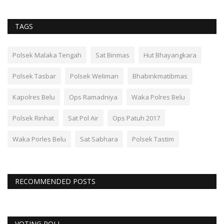
TAGS
Polsek Malaka Tengah
Sat Binmas
Hut Bhayangkara
Polsek Tasbar
Polsek Weliman
Bhabinkmatibmas
Kapolres Belu
Ops Ramadniya
Waka Polres Belu
Polsek Rinhat
Sat Pol Air
Ops Patuh 2017
Waka Porles Belu
Sat Sabhara
Polsek Tastim
RECOMMENDED POSTS
VOTING POLL