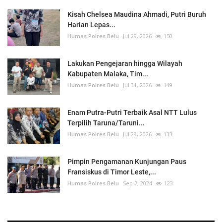
Kisah Chelsea Maudina Ahmadi, Putri Buruh
Harian Lepas...
Humas Polres Belu
Jul 29, 2026
150
Lakukan Pengejaran hingga Wilayah
Kabupaten Malaka, Tim...
Humas Polres Belu
Jul 31, 2026
149
Enam Putra-Putri Terbaik Asal NTT Lulus
Terpilih Taruna/Taruni...
Humas Polres Belu
Jul 29, 2026
133
Pimpin Pengamanan Kunjungan Paus
Fransiskus di Timor Leste,...
Humas Polres Belu
Sep 7, 2024
123