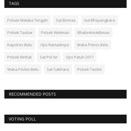
TAGS
Polsek Malaka Tengah
Sat Binmas
Hut Bhayangkara
Polsek Tasbar
Polsek Weliman
Bhabinkmatibmas
Kapolres Belu
Ops Ramadniya
Waka Polres Belu
Polsek Rinhat
Sat Pol Air
Ops Patuh 2017
Waka Porles Belu
Sat Sabhara
Polsek Tastim
RECOMMENDED POSTS
VOTING POLL