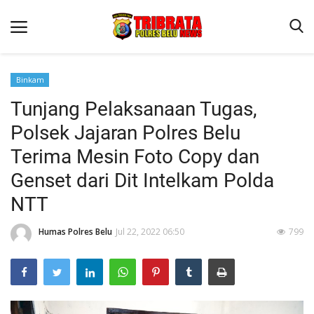
Binkam
Tunjang Pelaksanaan Tugas,
Beranda
Polsek Jajaran Polres Belu
Terms & Conditions
Terima Mesin Foto Copy dan
Reskrim
Genset dari Dit Intelkam Polda
Binkam
NTT
Lantas
Humas Polres Belu
Jul 22, 2022 06:50
799
Polisi Kita
Mitra Polisi
Giat Ops