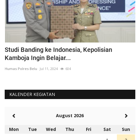
ka
Studi Banding ke Indonesia, Kepolisian
A
Kamboja Ingin Belajar...
U
Humas Polres Belu
Jul 11, 2024
604
Hu
KALENDER KEGIATAN
August 2026
Mon
Tue
Wed
Thu
Fri
Sat
Sun