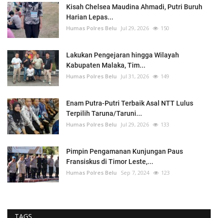
Kisah Chelsea Maudina Ahmadi, Putri Buruh
Harian Lepas...
Humas Polres Belu
Jul 29, 2026
150
Lakukan Pengejaran hingga Wilayah
Kabupaten Malaka, Tim...
Humas Polres Belu
Jul 31, 2026
149
Enam Putra-Putri Terbaik Asal NTT Lulus
Terpilih Taruna/Taruni...
Humas Polres Belu
Jul 29, 2026
133
Pimpin Pengamanan Kunjungan Paus
Fransiskus di Timor Leste,...
Humas Polres Belu
Sep 7, 2024
123
TAGS