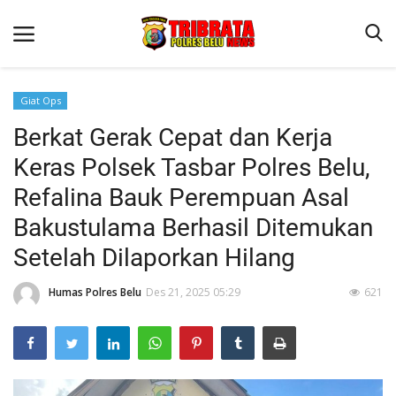
Giat Ops
Berkat Gerak Cepat dan Kerja
Beranda
Keras Polsek Tasbar Polres Belu,
Terms & Conditions
Refalina Bauk Perempuan Asal
Reskrim
Bakustulama Berhasil Ditemukan
Binkam
Setelah Dilaporkan Hilang
Lantas
Humas Polres Belu
Des 21, 2025 05:29
621
Polisi Kita
Mitra Polisi
Giat Ops