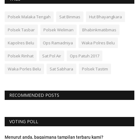
Polsek Malaka Tengah
Sat Binmas
Hut Bhayangkara
Polsek Tasbar
Polsek Weliman
Bhabinkmatibmas
Kapolres Belu
Ops Ramadniya
Waka Polres Belu
Polsek Rinhat
Sat Pol Air
Ops Patuh 2017
Waka Porles Belu
Sat Sabhara
Polsek Tastim
RECOMMENDED POSTS
VOTING POLL
Menurut anda, bagaimana tampilan terbaru kami?