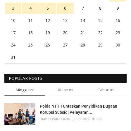
3
4
5
6
7
8
9
10
11
12
13
14
15
16
17
18
19
20
21
22
23
24
25
26
27
28
29
30
31
POPULAR POSTS
Minggu ini
Bulan ini
Tahun ini
Polda NTT Tuntaskan Penyidikan Dugaan
Korupsi Subsidi Pelayaran...
Humas Polres Belu
Jul 23, 2026
215