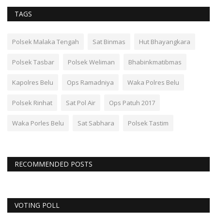
TAGS
Polsek Malaka Tengah
Sat Binmas
Hut Bhayangkara
Polsek Tasbar
Polsek Weliman
Bhabinkmatibmas
Kapolres Belu
Ops Ramadniya
Waka Polres Belu
Polsek Rinhat
Sat Pol Air
Ops Patuh 2017
Waka Porles Belu
Sat Sabhara
Polsek Tastim
RECOMMENDED POSTS
VOTING POLL