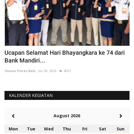
Ucapan Selamat Hari Bhayangkara ke 74 dari
J
Bank Mandiri...
P
Humas Polres Belu
Jun 30, 2020
4093
Hu
KALENDER KEGIATAN
August 2026
Mon
Tue
Wed
Thu
Fri
Sat
Sun