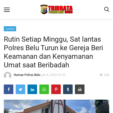
Lantas
Rutin Setiap Minggu, Sat lantas
Beranda
Polres Belu Turun ke Gereja Beri
Terms & Conditions
Keamanan dan Kenyamanan
Reskrim
Umat saat Beribadah
Binkam
Humas Polres Belu
Jun 8, 2025 01:55
246
Lantas
Polisi Kita
Mitra Polisi
Giat Ops