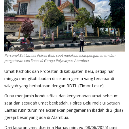
Personel Sat Lantas Polres Belu saat melaksanakanpengamanan dan
pengaturan lalu lintas di Gereja Polycarpus Atambua
Umat Katholik dan Protestan di kabupaten Belu, setiap hari
minggu mengikuti ibadah di seluruh gereja yang tersebar di
wilayah yang berbatasan dengan RDTL (Timor Leste).
Guna menjamin kondusifitas dan kenyamanan umat sebelum,
saat dan sesudah umat beribadah, Polres Belu melalui Satuan
Lantas rutin turun melaksanakan pengamanan ibadah di 2 (dua)
gereja besar yang ada di Atambua.
Dari laporan yang diterima Humas minggu (08/06/2025) pagi