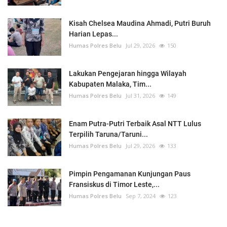
Kisah Chelsea Maudina Ahmadi, Putri Buruh
Harian Lepas...
Humas Polres Belu
Jul 29, 2026
150
Lakukan Pengejaran hingga Wilayah
Kabupaten Malaka, Tim...
Humas Polres Belu
Jul 31, 2026
149
Enam Putra-Putri Terbaik Asal NTT Lulus
Terpilih Taruna/Taruni...
Humas Polres Belu
Jul 29, 2026
133
Pimpin Pengamanan Kunjungan Paus
Fransiskus di Timor Leste,...
Humas Polres Belu
Sep 7, 2024
123