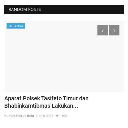
RANDOM POSTS
BERANDA
Aparat Polsek Tasifeto Timur dan
H
Bhabinkamtibmas Lakukan...
B
Humas Polres Belu
Des 6, 2017
1303
Hu