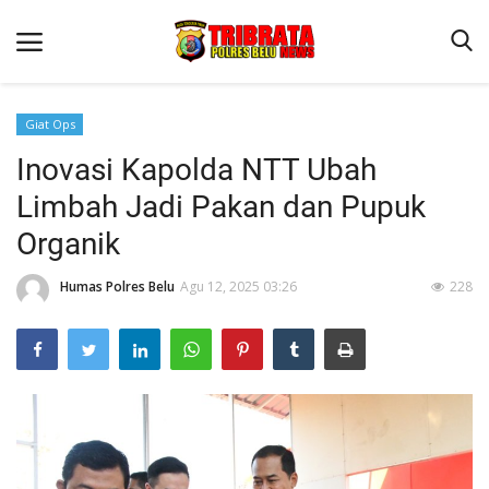
Giat Ops
Inovasi Kapolda NTT Ubah
Beranda
Limbah Jadi Pakan dan Pupuk
Terms & Conditions
Organik
Reskrim
Humas Polres Belu
Agu 12, 2025 03:26
228
Binkam
Lantas
Polisi Kita
Mitra Polisi
Giat Ops