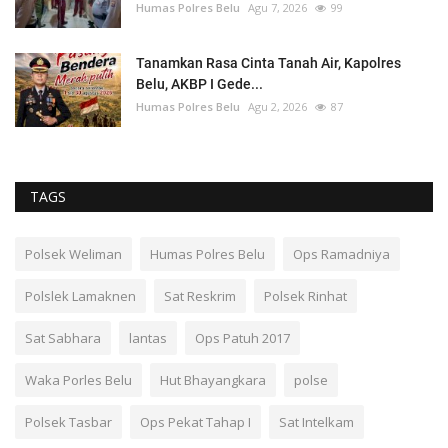
Humas Polres Belu
Agu 7, 2026
99
Tanamkan Rasa Cinta Tanah Air, Kapolres
Belu, AKBP I Gede...
Humas Polres Belu
Agu 2, 2026
87
TAGS
Polsek Weliman
Humas Polres Belu
Ops Ramadniya
Polslek Lamaknen
Sat Reskrim
Polsek Rinhat
Sat Sabhara
lantas
Ops Patuh 2017
Waka Porles Belu
Hut Bhayangkara
polse
Polsek Tasbar
Ops Pekat Tahap I
Sat Intelkam