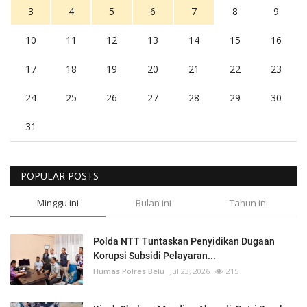
3
4
5
6
7
8
9
10
11
12
13
14
15
16
17
18
19
20
21
22
23
24
25
26
27
28
29
30
31
POPULAR POSTS
Minggu ini
Bulan ini
Tahun ini
Polda NTT Tuntaskan Penyidikan Dugaan
Korupsi Subsidi Pelayaran...
Humas Polres Belu
Jul 23, 2026
215