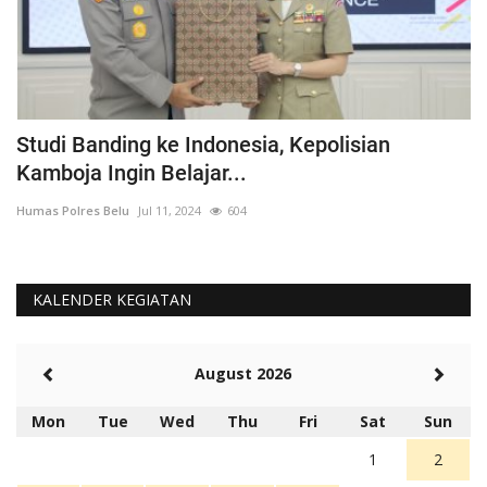
ka
Studi Banding ke Indonesia, Kepolisian
A
Kamboja Ingin Belajar...
U
Humas Polres Belu
Jul 11, 2024
604
Hu
KALENDER KEGIATAN
August 2026
Mon
Tue
Wed
Thu
Fri
Sat
Sun
1
2