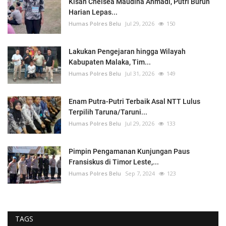
Kisah Chelsea Maudina Ahmadi, Putri Buruh
Harian Lepas...
Humas Polres Belu
Jul 29, 2026
150
Lakukan Pengejaran hingga Wilayah
Kabupaten Malaka, Tim...
Humas Polres Belu
Jul 31, 2026
149
Enam Putra-Putri Terbaik Asal NTT Lulus
Terpilih Taruna/Taruni...
Humas Polres Belu
Jul 29, 2026
133
Pimpin Pengamanan Kunjungan Paus
Fransiskus di Timor Leste,...
Humas Polres Belu
Sep 7, 2024
123
TAGS