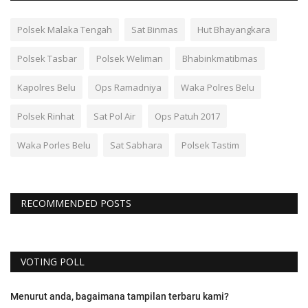
Polsek Malaka Tengah
Sat Binmas
Hut Bhayangkara
Polsek Tasbar
Polsek Weliman
Bhabinkmatibmas
Kapolres Belu
Ops Ramadniya
Waka Polres Belu
Polsek Rinhat
Sat Pol Air
Ops Patuh 2017
Waka Porles Belu
Sat Sabhara
Polsek Tastim
RECOMMENDED POSTS
VOTING POLL
Menurut anda, bagaimana tampilan terbaru kami?