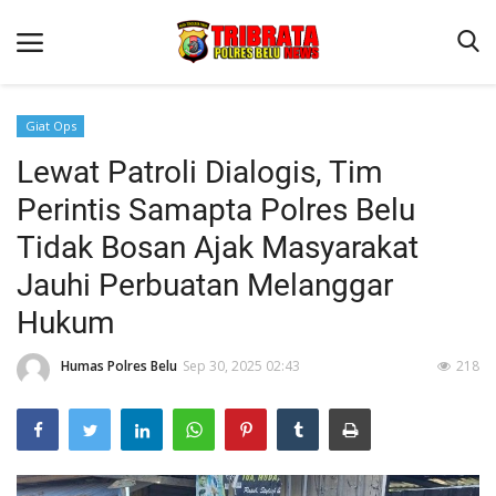
Giat Ops
Lewat Patroli Dialogis, Tim
Beranda
Perintis Samapta Polres Belu
Terms & Conditions
Tidak Bosan Ajak Masyarakat
Reskrim
Jauhi Perbuatan Melanggar
Binkam
Hukum
Lantas
Humas Polres Belu
Sep 30, 2025 02:43
218
Polisi Kita
Mitra Polisi
Giat Ops