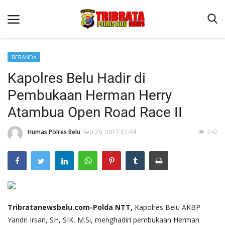
BERANDA
Kapolres Belu Hadir di
Beranda
Pembukaan Herman Herry
Terms & Conditions
Atambua Open Road Race II
Reskrim
Humas Polres Belu
Sep 28, 2017 12:44
242
Binkam
Lantas
Polisi Kita
Mitra Polisi
Giat Ops
Tribratanewsbelu.com-Polda NTT,
Kapolres Belu AKBP
Yandri Irsan, SH, SIK, M.Si, menghadiri pembukaan Herman