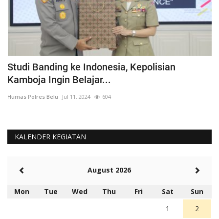
ka
Studi Banding ke Indonesia, Kepolisian
A
Kamboja Ingin Belajar...
U
Humas Polres Belu
Jul 11, 2024
604
Hu
KALENDER KEGIATAN
August 2026
Mon
Tue
Wed
Thu
Fri
Sat
Sun
1
2