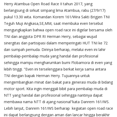
Herry Atambua Open Road Race II tahun 2017, yang
berlangsung di sirkuit simpang lima Atambua, rabu (27/9/17)
pukul 13.30 wita.
Komandan Korem 161/Wira Sakti Brigjen TNI
Teguh Muji Angkasa,SE,MM,
saat membuka even tersebut
mengungkapkan bahwa open road race ini digelar bersama oleh
TNI dan anggota DPR RI Herman Herry, sebagai wujud
sinergitas dan partisipasi dalam memperingati HUT TNI ke 72
dan sumpah pemuda. Dirinya berharap, melalui even ini lahir
pembalap-pembalap muda yang handal dan profesional
sehingga mampu mengharumkan bumi Flobamora di even yang
lebih tinggi. "Even ini terselenggara berkat kerja sama antara
TNI dengan bapak Herman Herry. Tujuannya untuk
mengembangkan minat dan bakat para generasi muda di bidang
motor sport. Kita ingin menggali bibit para pembalap muda di
NTT yang handal dan profesional sehingga nantinya dapat
membawa nama NTT di ajang nasional"kata Danrem 161/WS.
Lebih lanjut, Danrem 161/WS berharap kegiatan open road race
ini dapat berlangsung dengan aman dan lancar hingga berakhir