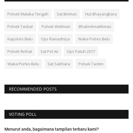
Polsek Malaka Tengah
Sat Binmas
Hut Bhayangkara
Polsek Tasbar
Polsek Weliman
Bhabinkmatibmas
Kapolres Belu
Ops Ramadniya
Waka Polres Belu
Polsek Rinhat
Sat Pol Air
Ops Patuh 2017
Waka Porles Belu
Sat Sabhara
Polsek Tastim
RECOMMENDED POSTS
VOTING POLL
Menurut anda, bagaimana tampilan terbaru kami?