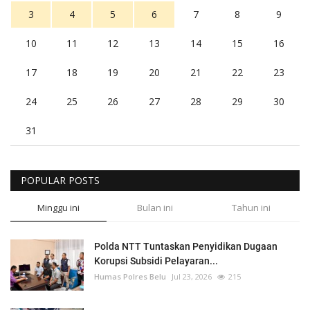
3
4
5
6
7
8
9
10
11
12
13
14
15
16
17
18
19
20
21
22
23
24
25
26
27
28
29
30
31
POPULAR POSTS
Minggu ini
Bulan ini
Tahun ini
Polda NTT Tuntaskan Penyidikan Dugaan
Korupsi Subsidi Pelayaran...
Humas Polres Belu
Jul 23, 2026
215