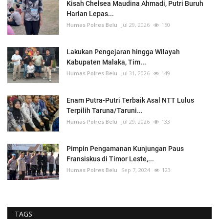
Kisah Chelsea Maudina Ahmadi, Putri Buruh
Harian Lepas...
Humas Polres Belu
Jul 29, 2026
150
Lakukan Pengejaran hingga Wilayah
Kabupaten Malaka, Tim...
Humas Polres Belu
Jul 31, 2026
149
Enam Putra-Putri Terbaik Asal NTT Lulus
Terpilih Taruna/Taruni...
Humas Polres Belu
Jul 29, 2026
133
Pimpin Pengamanan Kunjungan Paus
Fransiskus di Timor Leste,...
Humas Polres Belu
Sep 7, 2024
123
TAGS