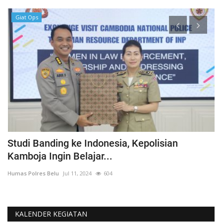
Giat Ops
ka
Studi Banding ke Indonesia, Kepolisian
A
Kamboja Ingin Belajar...
U
Humas Polres Belu
Jul 11, 2024
604
Hu
KALENDER KEGIATAN