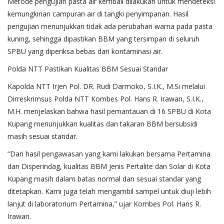
Metode pengujian pasta air kembali dilakukan untuk mendeteksi
kemungkinan campuran air di tangki penyimpanan. Hasil
pengujian menunjukkan tidak ada perubahan warna pada pasta
kuning, sehingga dipastikan BBM yang tersimpan di seluruh
SPBU yang diperiksa bebas dari kontaminasi air.
Polda NTT Pastikan Kualitas BBM Sesuai Standar
Kapolda NTT Irjen Pol. DR. Rudi Darmoko, S.I.K., M.Si melalui
Dirreskrimsus Polda NTT Kombes Pol. Hans R. Irawan, S.I.K.,
M.H. menjelaskan bahwa hasil pemantauan di 16 SPBU di Kota
Kupang menunjukkan kualitas dan takaran BBM bersubsidi
masih sesuai standar.
“Dari hasil pengawasan yang kami lakukan bersama Pertamina
dan Disperindag, kualitas BBM jenis Pertalite dan Solar di Kota
Kupang masih dalam batas normal dan sesuai standar yang
ditetapkan. Kami juga telah mengambil sampel untuk diuji lebih
lanjut di laboratorium Pertamina,” ujar Kombes Pol. Hans R.
Irawan.