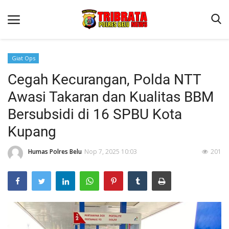
Giat Ops
Cegah Kecurangan, Polda NTT
Beranda
Awasi Takaran dan Kualitas BBM
Terms & Conditions
Bersubsidi di 16 SPBU Kota
Reskrim
Kupang
Binkam
Humas Polres Belu
Nop 7, 2025 10:03
201
Lantas
Polisi Kita
Mitra Polisi
Giat Ops