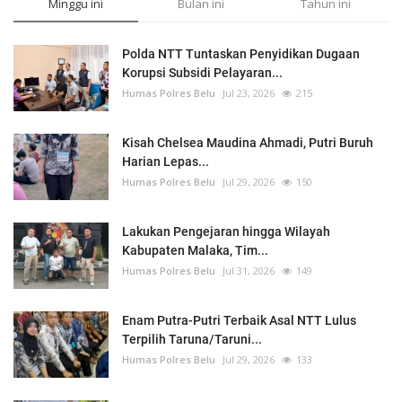
Minggu ini
Bulan ini
Tahun ini
Polda NTT Tuntaskan Penyidikan Dugaan
Korupsi Subsidi Pelayaran...
Humas Polres Belu
Jul 23, 2026
215
Kisah Chelsea Maudina Ahmadi, Putri Buruh
Harian Lepas...
Humas Polres Belu
Jul 29, 2026
150
Lakukan Pengejaran hingga Wilayah
Kabupaten Malaka, Tim...
Humas Polres Belu
Jul 31, 2026
149
Enam Putra-Putri Terbaik Asal NTT Lulus
Terpilih Taruna/Taruni...
Humas Polres Belu
Jul 29, 2026
133