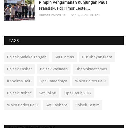
Pimpin Pengamanan Kunjungan Paus
Fransiskus di Timor Leste,...
Humas Polres Belu
Sep 7, 2024
123
TAGS
Polsek Malaka Tengah
Sat Binmas
Hut Bhayangkara
Polsek Tasbar
Polsek Weliman
Bhabinkmatibmas
Kapolres Belu
Ops Ramadniya
Waka Polres Belu
Polsek Rinhat
Sat Pol Air
Ops Patuh 2017
Waka Porles Belu
Sat Sabhara
Polsek Tastim