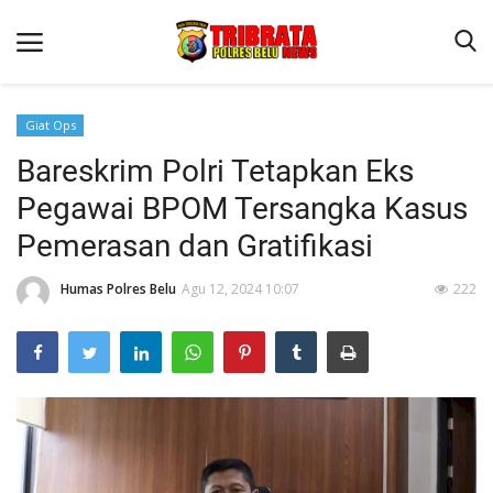
Giat Ops
Bareskrim Polri Tetapkan Eks
Beranda
Pegawai BPOM Tersangka Kasus
Terms & Conditions
Pemerasan dan Gratifikasi
Reskrim
Humas Polres Belu
Agu 12, 2024 10:07
222
Binkam
Lantas
Polisi Kita
Mitra Polisi
Giat Ops