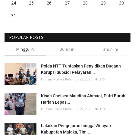
24
25
26
27
28
29
30
31
POPULAR POSTS
Minggu ini
Bulan ini
Tahun ini
Polda NTT Tuntaskan Penyidikan Dugaan
Korupsi Subsidi Pelayaran...
Humas Polres Belu
Jul 23, 2026
215
Kisah Chelsea Maudina Ahmadi, Putri Buruh
Harian Lepas...
Humas Polres Belu
Jul 29, 2026
150
Lakukan Pengejaran hingga Wilayah
Kabupaten Malaka, Tim...