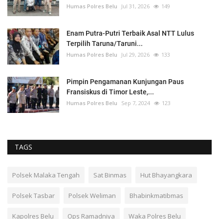
Humas Polres Belu
Jul 31, 2026
149
Enam Putra-Putri Terbaik Asal NTT Lulus
Terpilih Taruna/Taruni...
Humas Polres Belu
Jul 29, 2026
133
Pimpin Pengamanan Kunjungan Paus
Fransiskus di Timor Leste,...
Humas Polres Belu
Sep 7, 2024
123
TAGS
Polsek Malaka Tengah
Sat Binmas
Hut Bhayangkara
Polsek Tasbar
Polsek Weliman
Bhabinkmatibmas
Kapolres Belu
Ops Ramadniya
Waka Polres Belu