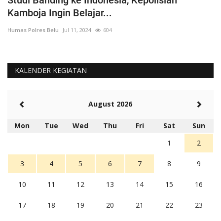
Kamboja Ingin Belajar...
U
Humas Polres Belu
Jul 11, 2024
604
Hu
KALENDER KEGIATAN
August 2026
Mon
Tue
Wed
Thu
Fri
Sat
Sun
1
2
3
4
5
6
7
8
9
10
11
12
13
14
15
16
17
18
19
20
21
22
23