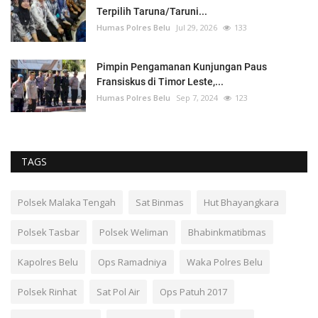
Terpilih Taruna/Taruni...
Humas Polres Belu
Jul 29, 2026
133
Pimpin Pengamanan Kunjungan Paus
Fransiskus di Timor Leste,...
Humas Polres Belu
Sep 7, 2024
123
TAGS
Polsek Malaka Tengah
Sat Binmas
Hut Bhayangkara
Polsek Tasbar
Polsek Weliman
Bhabinkmatibmas
Kapolres Belu
Ops Ramadniya
Waka Polres Belu
Polsek Rinhat
Sat Pol Air
Ops Patuh 2017