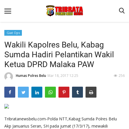
Giat Ops
Wakili Kapolres Belu, Kabag
Beranda
Sumda Hadiri Pelantikan Wakil
Terms & Conditions
Ketua DPRD Malaka PAW
Reskrim
Humas Polres Belu
Mar 18, 2017 12:25
256
Binkam
Lantas
Polisi Kita
Mitra Polisi
Giat Ops
Tribratanewsbelu.com-Polda NTT,Kabag Sumda Polres Belu
Akp Januarius Seran, SH pada jumat (17/3/17), mewakili