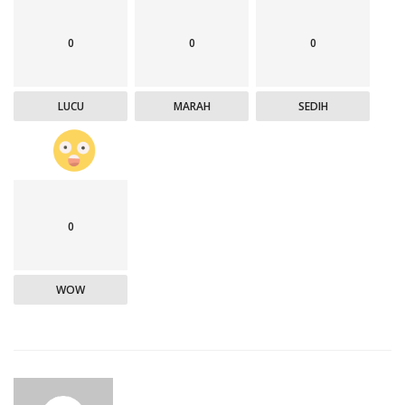
0
0
0
LUCU
MARAH
SEDIH
0
WOW