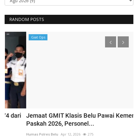
RANDOM POSTS
Giat Ops
Jemaat GMIT Klasis Belu Pawai Kemenangan
S
Paskah 2026, Personel...
P
Humas Polres Belu
Apr 12, 2026
275
Hu