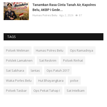
Tanamkan Rasa Cinta Tanah Air, Kapolres
Belu, AKBP I Gede...
Humas Polres Belu
Agu 2, 2026
87
TAGS
Polsek Weliman
Humas Polres Belu
Ops Ramadniya
Polslek Lamaknen
Sat Reskrim
Polsek Rinhat
Sat Sabhara
lantas
Ops Patuh 2017
Waka Porles Belu
Hut Bhayangkara
polse
Polsek Tasbar
Ops Pekat Tahap I
Sat Intelkam