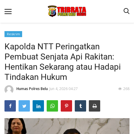
Reskrim
Kapolda NTT Peringatkan
Beranda
Pembuat Senjata Api Rakitan:
Terms & Conditions
Hentikan Sekarang atau Hadapi
Reskrim
Tindakan Hukum
Binkam
Humas Polres Belu
Jun 4, 2026 04:27
268
Lantas
Polisi Kita
Mitra Polisi
Giat Ops