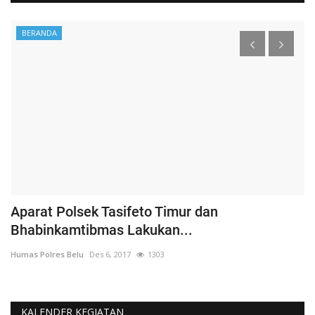
BERANDA
Aparat Polsek Tasifeto Timur dan
H
Bhabinkamtibmas Lakukan...
B
Humas Polres Belu
Des 6, 2017
1303
Hu
KALENDER KEGIATAN