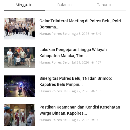
Minggu ini
Bulan ini
Tahun ini
Gelar Trilateral Meeting di Polres Belu, Polri
Bersama...
Humas Polres Belu
Agu 3, 2026
349
Lakukan Pengejaran hingga Wilayah
Kabupaten Malaka, Tim...
Humas Polres Belu
Jul 31, 2026
167
Sinergitas Polres Belu, TNI dan Brimob:
Kapolres Belu Pimpin...
Humas Polres Belu
Agu 2, 2026
106
Pastikan Keamanan dan Kondisi Kesehatan
Warga Binaan, Kapolres...
Humas Polres Belu
Agu 7, 2026
99