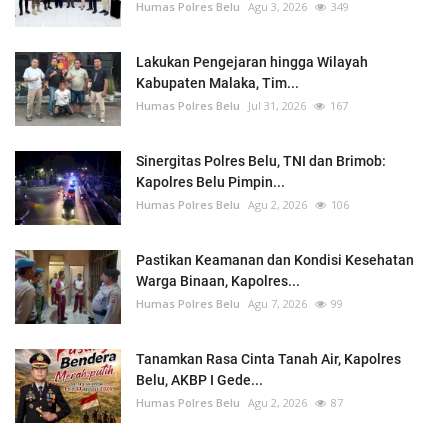
Humas Polres Belu
Agu 3, 2026
349
Lakukan Pengejaran hingga Wilayah
Kabupaten Malaka, Tim...
Humas Polres Belu
Jul 31, 2026
167
Sinergitas Polres Belu, TNI dan Brimob:
Kapolres Belu Pimpin...
Humas Polres Belu
Agu 2, 2026
106
Pastikan Keamanan dan Kondisi Kesehatan
Warga Binaan, Kapolres...
Humas Polres Belu
Agu 7, 2026
99
Tanamkan Rasa Cinta Tanah Air, Kapolres
Belu, AKBP I Gede...
Humas Polres Belu
Agu 2, 2026
87