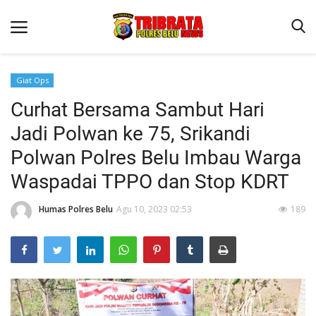
Giat Ops
Curhat Bersama Sambut Hari
Beranda
Jadi Polwan ke 75, Srikandi
Terms & Conditions
Polwan Polres Belu Imbau Warga
Reskrim
Waspadai TPPO dan Stop KDRT
Binkam
Humas Polres Belu
Agu 10, 2023 02:53
189
Lantas
Polisi Kita
Mitra Polisi
Giat Ops