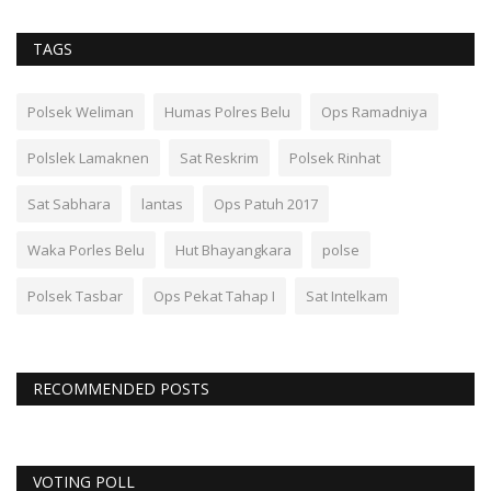
TAGS
Polsek Weliman
Humas Polres Belu
Ops Ramadniya
Polslek Lamaknen
Sat Reskrim
Polsek Rinhat
Sat Sabhara
lantas
Ops Patuh 2017
Waka Porles Belu
Hut Bhayangkara
polse
Polsek Tasbar
Ops Pekat Tahap I
Sat Intelkam
RECOMMENDED POSTS
VOTING POLL