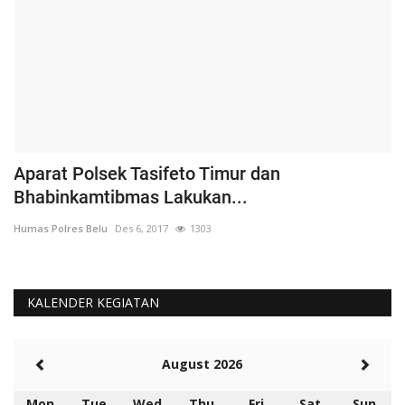
Aparat Polsek Tasifeto Timur dan
H
Bhabinkamtibmas Lakukan...
B
Humas Polres Belu
Des 6, 2017
1303
Hu
KALENDER KEGIATAN
August 2026
Mon
Tue
Wed
Thu
Fri
Sat
Sun