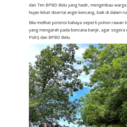
 Korupsi Polri
Polri dan Media Bersinergi Berba
dan Tim BPBD Belu yang hadir, mengimbau warga 
Serentak di Seluruh...
hujan lebat disertai angin kencang, baik di dalam 
605
Humas Polres Belu
Mar 13, 2025
540
Bila melihat potensi bahaya seperti pohon rawan 
yang mengarah pada bencana banjir, agar segera
Polri) dan BPBD Belu.