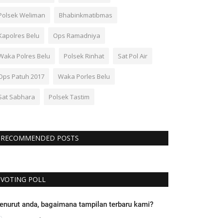
Polsek Weliman
Bhabinkmatibmas
Kapolres Belu
Ops Ramadniya
Waka Polres Belu
Polsek Rinhat
Sat Pol Air
Ops Patuh 2017
Waka Porles Belu
Sat Sabhara
Polsek Tastim
RECOMMENDED POSTS
VOTING POLL
enurut anda, bagaimana tampilan terbaru kami?