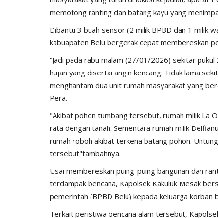
memotong ranting dan batang kayu yang menimpa
Dibantu 3 buah sensor (2 milik BPBD dan 1 milik 
kabuapaten Belu bergerak cepat membereskan p
“Jadi pada rabu malam (27/01/2026) sekitar pukul 2
hujan yang disertai angin kencang. Tidak lama sek
menghantam dua unit rumah masyarakat yang ber
Pera.
"Akibat pohon tumbang tersebut, rumah milik La 
Giat Ops
rata dengan tanah. Sementara rumah milik Delfian
rumah roboh akibat terkena batang pohon. Untungn
tersebut"tambahnya.
Usai membereskan puing-puing bangunan dan rant
terdampak bencana, Kapolsek Kakuluk Mesak ber
pemerintah (BPBD Belu) kepada keluarga korban b
Terkait peristiwa bencana alam tersebut, Kapols