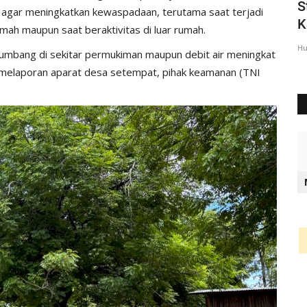
gi Takjil
Kasat Lantas Polres Belu Urai
S
agar meningkatkan kewaspadaan, terutama saat terjadi
Kronologis Laka Lantas Di...
K
rumah maupun saat beraktivitas di luar rumah.
Humas Polres Belu
Des 17, 2016
1437
Hu
tumbang di sekitar permukiman maupun debit air meningkat
 melaporan aparat desa setempat, pihak keamanan (TNI