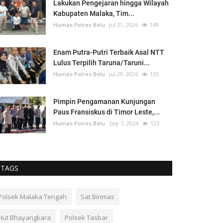
Lakukan Pengejaran hingga Wilayah
Kabupaten Malaka, Tim...
Humas Polres Belu
Jul 31, 2026
149
Enam Putra-Putri Terbaik Asal NTT
Lulus Terpilih Taruna/Taruni...
Humas Polres Belu
Jul 29, 2026
133
Pimpin Pengamanan Kunjungan
Paus Fransiskus di Timor Leste,...
Humas Polres Belu
Sep 7, 2024
123
TAGS
Polsek Malaka Tengah
Sat Binmas
Hut Bhayangkara
Polsek Tasbar