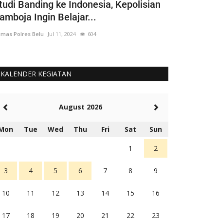
tudi Banding ke Indonesia, Kepolisian
Agar Masya
amboja Ingin Belajar...
Dapur Umum
mas Polres Belu
Jul 11, 2024
604
Humas Polres Bel
KALENDER KEGIATAN
August 2026
Mon
Tue
Wed
Thu
Fri
Sat
Sun
1
2
3
4
5
6
7
8
9
10
11
12
13
14
15
16
17
18
19
20
21
22
23