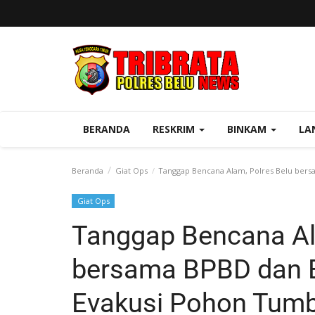
BERANDA
RESKRIM
BINKAM
LA
Beranda
Giat Ops
Tanggap Bencana Alam, Polres Belu ber
Giat Ops
Tanggap Bencana Al
bersama BPBD dan 
Evakusi Pohon Tum