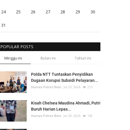
24
25
26
27
28
29
30
31
POPULAR POSTS
Minggu ini
Bulan ini
Tahun ini
Polda NTT Tuntaskan Penyidikan
Dugaan Korupsi Subsidi Pelayaran...
Humas Polres Belu
Jul 23, 2026
215
Kisah Chelsea Maudina Ahmadi, Putri
Buruh Harian Lepas...
Humas Polres Belu
Jul 29, 2026
150