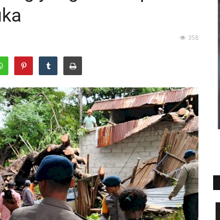
uka
358