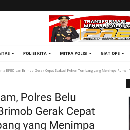
NTAS
POLISI KITA
MITRA POLISI
GIAT OPS
sama BPBD dan Brimob Gerak Cepat Evakusi Pohon Tumbang yang Menimpa Rumah 
am, Polres Belu
Brimob Gerak Cepat
bang yang Menimpa