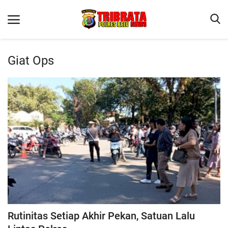
Giat Ops
Beranda
Terms & Conditions
Reskrim
Binkam
Lantas
Polisi Kita
Mitra Polisi
Giat Ops
Rutinitas Setiap Akhir Pekan, Satuan Lalu