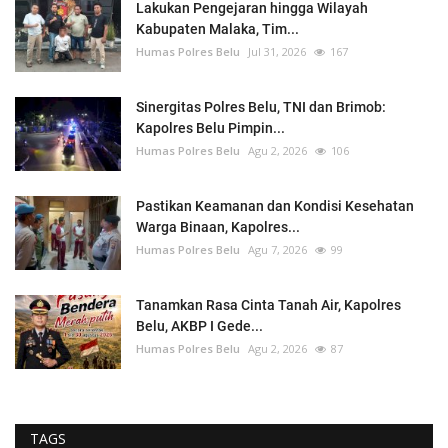
Lakukan Pengejaran hingga Wilayah
Kabupaten Malaka, Tim...
Humas Polres Belu
Jul 31, 2026
167
Sinergitas Polres Belu, TNI dan Brimob:
Kapolres Belu Pimpin...
Humas Polres Belu
Agu 2, 2026
106
Pastikan Keamanan dan Kondisi Kesehatan
Warga Binaan, Kapolres...
Humas Polres Belu
Agu 7, 2026
99
Tanamkan Rasa Cinta Tanah Air, Kapolres
Belu, AKBP I Gede...
Humas Polres Belu
Agu 2, 2026
87
TAGS