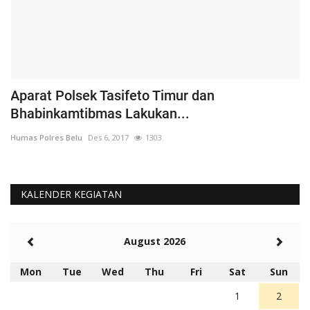
Aparat Polsek Tasifeto Timur dan
H
Bhabinkamtibmas Lakukan...
B
Humas Polres Belu
Des 6, 2017
1303
Hu
KALENDER KEGIATAN
August 2026
Mon
Tue
Wed
Thu
Fri
Sat
Sun
1
2