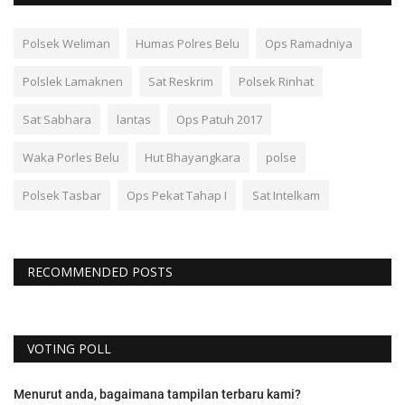
Polsek Weliman
Humas Polres Belu
Ops Ramadniya
Polslek Lamaknen
Sat Reskrim
Polsek Rinhat
Sat Sabhara
lantas
Ops Patuh 2017
Waka Porles Belu
Hut Bhayangkara
polse
Polsek Tasbar
Ops Pekat Tahap I
Sat Intelkam
RECOMMENDED POSTS
VOTING POLL
Menurut anda, bagaimana tampilan terbaru kami?