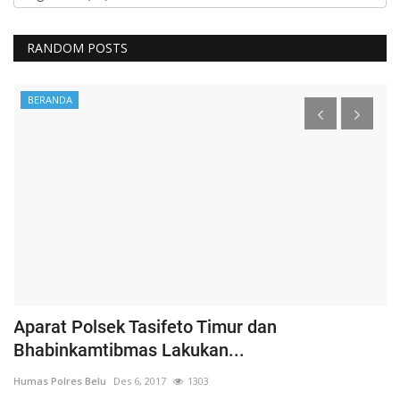
RANDOM POSTS
BERANDA
Aparat Polsek Tasifeto Timur dan
H
Bhabinkamtibmas Lakukan...
B
Humas Polres Belu
Des 6, 2017
1303
Hu