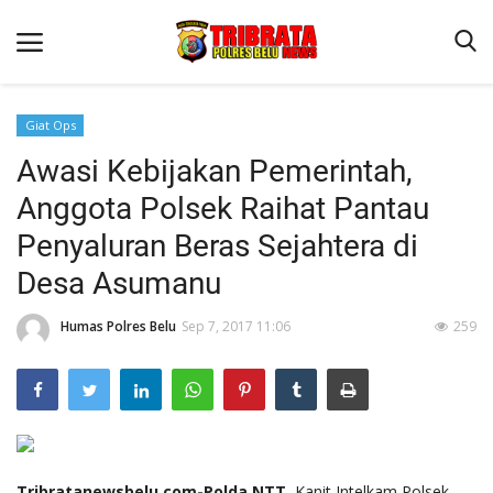
Giat Ops
Awasi Kebijakan Pemerintah,
Beranda
Anggota Polsek Raihat Pantau
Terms & Conditions
Penyaluran Beras Sejahtera di
Reskrim
Desa Asumanu
Binkam
Humas Polres Belu
Sep 7, 2017 11:06
259
Lantas
Polisi Kita
Mitra Polisi
Giat Ops
Tribratanewsbelu.com-Polda NTT,
Kanit Intelkam Polsek