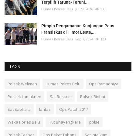
Terpilih Taruna/Taruni...
Humas Polres Belu
Jul 29, 2026
133
Pimpin Pengamanan Kunjungan Paus
Fransiskus di Timor Leste,...
Humas Polres Belu
Sep 7, 2024
123
TAGS
Polsek Weliman
Humas Polres Belu
Ops Ramadniya
Polslek Lamaknen
Sat Reskrim
Polsek Rinhat
Sat Sabhara
lantas
Ops Patuh 2017
Waka Porles Belu
Hut Bhayangkara
polse
Polsek Tasbar
Ops Pekat Tahap I
Sat Intelkam