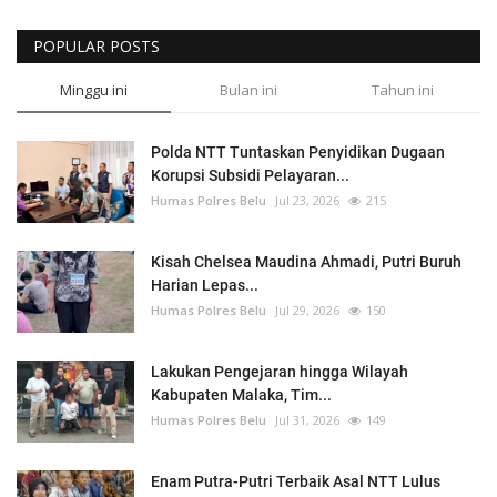
POPULAR POSTS
Minggu ini
Bulan ini
Tahun ini
Polda NTT Tuntaskan Penyidikan Dugaan
Korupsi Subsidi Pelayaran...
Humas Polres Belu
Jul 23, 2026
215
Kisah Chelsea Maudina Ahmadi, Putri Buruh
Harian Lepas...
Humas Polres Belu
Jul 29, 2026
150
Lakukan Pengejaran hingga Wilayah
Kabupaten Malaka, Tim...
Humas Polres Belu
Jul 31, 2026
149
Enam Putra-Putri Terbaik Asal NTT Lulus