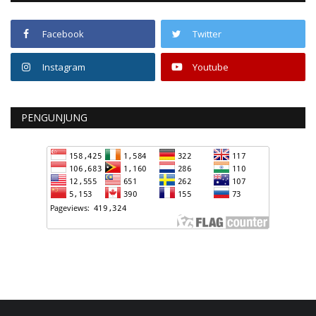
Facebook
Twitter
Instagram
Youtube
PENGUNJUNG