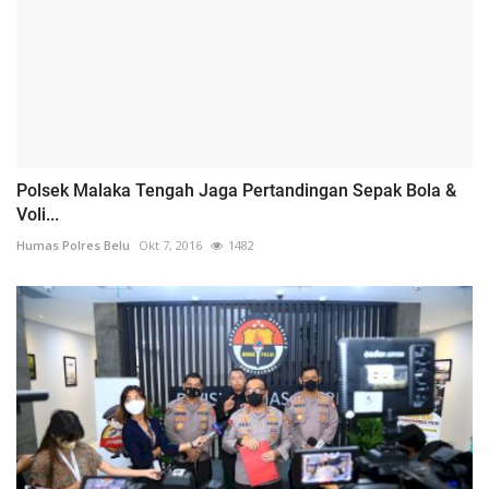
Polsek Malaka Tengah Jaga Pertandingan Sepak Bola &
Voli...
Humas Polres Belu
Okt 7, 2016
1482