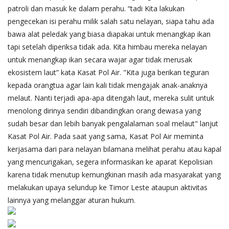
patroli dan masuk ke dalam perahu. “tadi Kita lakukan
pengecekan isi perahu milik salah satu nelayan, siapa tahu ada
bawa alat peledak yang biasa diapakai untuk menangkap ikan
tapi setelah diperiksa tidak ada. Kita himbau mereka nelayan
untuk menangkap ikan secara wajar agar tidak merusak
ekosistem laut” kata Kasat Pol Air. "Kita juga berikan teguran
kepada orangtua agar lain kali tidak mengajak anak-anaknya
melaut. Nanti terjadi apa-apa ditengah laut, mereka sulit untuk
menolong dirinya sendiri dibandingkan orang dewasa yang
sudah besar dan lebih banyak pengalalaman soal melaut" lanjut
Kasat Pol Air. Pada saat yang sama, Kasat Pol Air meminta
kerjasama dari para nelayan bilamana melihat perahu atau kapal
yang mencurigakan, segera informasikan ke aparat Kepolisian
karena tidak menutup kemungkinan masih ada masyarakat yang
melakukan upaya selundup ke Timor Leste ataupun aktivitas
lainnya yang melanggar aturan hukum.