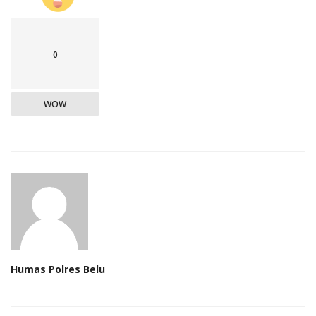
0
WOW
Humas Polres Belu