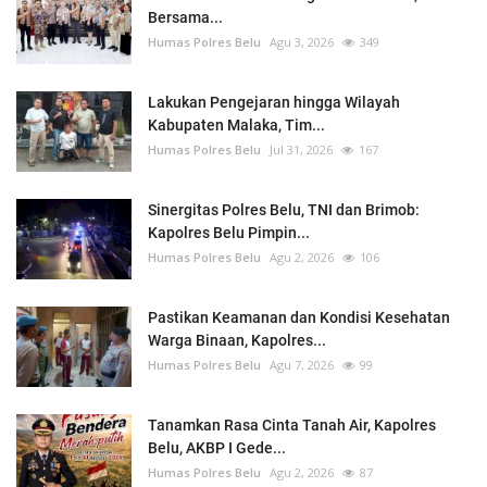
Bersama...
Humas Polres Belu
Agu 3, 2026
349
Lakukan Pengejaran hingga Wilayah
Kabupaten Malaka, Tim...
Humas Polres Belu
Jul 31, 2026
167
Sinergitas Polres Belu, TNI dan Brimob:
Kapolres Belu Pimpin...
Humas Polres Belu
Agu 2, 2026
106
Pastikan Keamanan dan Kondisi Kesehatan
Warga Binaan, Kapolres...
Humas Polres Belu
Agu 7, 2026
99
Tanamkan Rasa Cinta Tanah Air, Kapolres
Belu, AKBP I Gede...
Humas Polres Belu
Agu 2, 2026
87