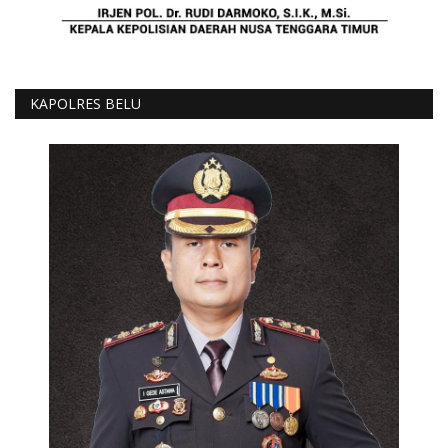
KAPOLRES BELU