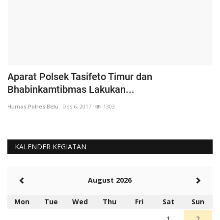
Aparat Polsek Tasifeto Timur dan
H
Bhabinkamtibmas Lakukan...
B
Humas Polres Belu
Des 6, 2017
1303
Hu
KALENDER KEGIATAN
August 2026
Mon
Tue
Wed
Thu
Fri
Sat
Sun
1
2