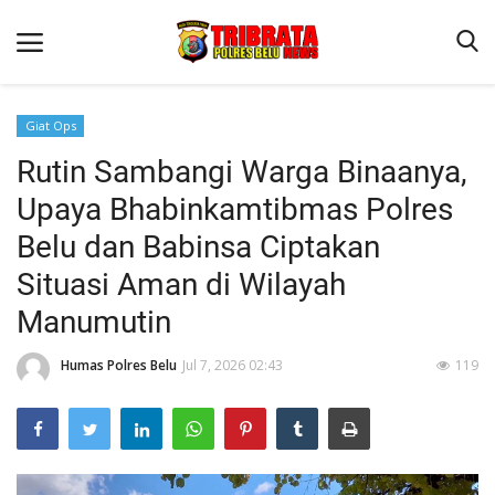
Giat Ops
Rutin Sambangi Warga Binaanya,
Beranda
Upaya Bhabinkamtibmas Polres
Terms & Conditions
Belu dan Babinsa Ciptakan
Reskrim
Situasi Aman di Wilayah
Binkam
Manumutin
Lantas
Humas Polres Belu
Jul 7, 2026 02:43
119
Polisi Kita
Mitra Polisi
Giat Ops