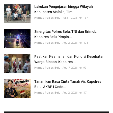
Lakukan Pengejaran hingga Wilayah
Kabupaten Malaka, Tim...
Humas Polres Belu
Jul 31, 2026
167
Sinergitas Polres Belu, TNI dan Brimob:
Kapolres Belu Pimpin...
Humas Polres Belu
Agu 2, 2026
106
Pastikan Keamanan dan Kondisi Kesehatan
Warga Binaan, Kapolres...
Humas Polres Belu
Agu 7, 2026
99
Tanamkan Rasa Cinta Tanah Air, Kapolres
Belu, AKBP I Gede...
Humas Polres Belu
Agu 2, 2026
87