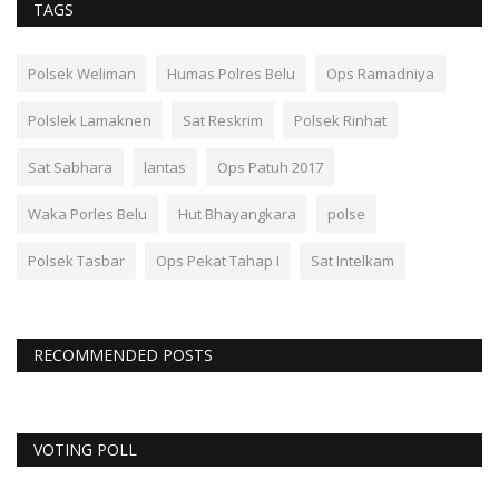
TAGS
Polsek Weliman
Humas Polres Belu
Ops Ramadniya
Polslek Lamaknen
Sat Reskrim
Polsek Rinhat
Sat Sabhara
lantas
Ops Patuh 2017
Waka Porles Belu
Hut Bhayangkara
polse
Polsek Tasbar
Ops Pekat Tahap I
Sat Intelkam
RECOMMENDED POSTS
VOTING POLL